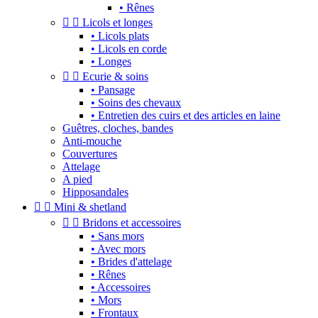
• Rênes


Licols et longes
• Licols plats
• Licols en corde
• Longes


Ecurie & soins
• Pansage
• Soins des chevaux
• Entretien des cuirs et des articles en laine
Guêtres, cloches, bandes
Anti-mouche
Couvertures
Attelage
A pied
Hipposandales


Mini & shetland


Bridons et accessoires
• Sans mors
• Avec mors
• Brides d'attelage
• Rênes
• Accessoires
• Mors
• Frontaux