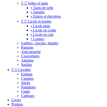


Selles et tapis
• Tapis de selle
• Sangles
• Etriers et étrivières


Licols et longes
• Licols plats
• Licols en corde
• Licols en cuir
• Longes
Guêtres, cloches, bandes
Pansage
Anti-mouche
Couvertures
Attelage
Surfaix


Cavalier
Enfants
Casques
Sticks
Pantalons
Gants
Cadeaux
Livres
Promos