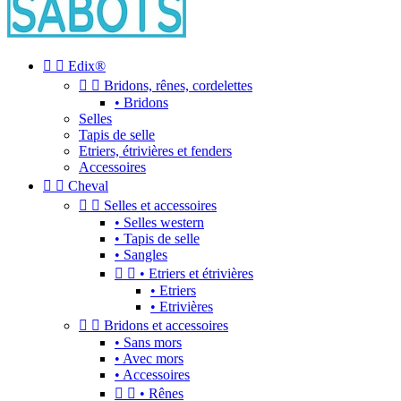


Edix®


Bridons, rênes, cordelettes
• Bridons
Selles
Tapis de selle
Etriers, étrivières et fenders
Accessoires


Cheval


Selles et accessoires
• Selles western
• Tapis de selle
• Sangles


• Etriers et étrivières
• Etriers
• Etrivières


Bridons et accessoires
• Sans mors
• Avec mors
• Accessoires


• Rênes