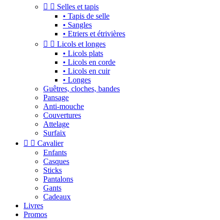


Selles et tapis
• Tapis de selle
• Sangles
• Etriers et étrivières


Licols et longes
• Licols plats
• Licols en corde
• Licols en cuir
• Longes
Guêtres, cloches, bandes
Pansage
Anti-mouche
Couvertures
Attelage
Surfaix


Cavalier
Enfants
Casques
Sticks
Pantalons
Gants
Cadeaux
Livres
Promos