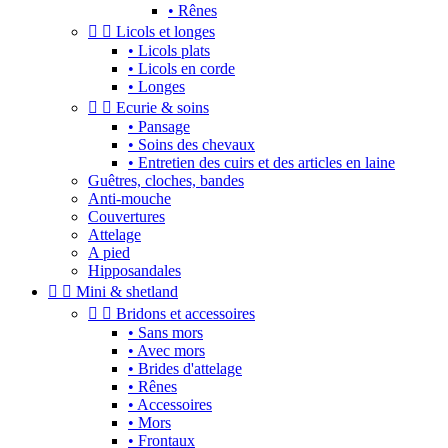
• Rênes


Licols et longes
• Licols plats
• Licols en corde
• Longes


Ecurie & soins
• Pansage
• Soins des chevaux
• Entretien des cuirs et des articles en laine
Guêtres, cloches, bandes
Anti-mouche
Couvertures
Attelage
A pied
Hipposandales


Mini & shetland


Bridons et accessoires
• Sans mors
• Avec mors
• Brides d'attelage
• Rênes
• Accessoires
• Mors
• Frontaux