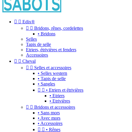


Edix®


Bridons, rênes, cordelettes
• Bridons
Selles
Tapis de selle
Etriers, étrivières et fenders
Accessoires


Cheval


Selles et accessoires
• Selles western
• Tapis de selle
• Sangles


• Etriers et étrivières
• Etriers
• Etrivières


Bridons et accessoires
• Sans mors
• Avec mors
• Accessoires


• Rênes