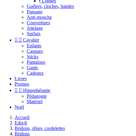
• Longes
Guêtres, cloches, bandes
Pansage
Anti-mouche
Couvertures
Attelage
Surfaix


Cavalier
Enfants
Casques
Sticks
Pantalons
Gants
Cadeaux
Livres
Promos


Hippothérapie
Pédagogie
Matériel
Noël
Accueil
Edix®
Bridons, rênes, cordelettes
Bridons