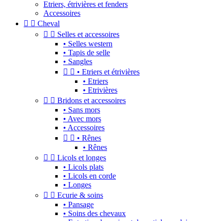
Etriers, étrivières et fenders
Accessoires


Cheval


Selles et accessoires
• Selles western
• Tapis de selle
• Sangles


• Etriers et étrivières
• Etriers
• Etrivières


Bridons et accessoires
• Sans mors
• Avec mors
• Accessoires


• Rênes
• Rênes


Licols et longes
• Licols plats
• Licols en corde
• Longes


Ecurie & soins
• Pansage
• Soins des chevaux