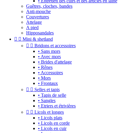
• Entretien des cuirs et des articles en laine
Guêtres, cloches, bandes
Anti-mouche
Couvertures
Attelage
A pied
Hipposandales


Mini & shetland


Bridons et accessoires
• Sans mors
• Avec mors
• Brides d'attelage
• Rênes
• Accessoires
• Mors
• Frontaux


Selles et tapis
• Tapis de selle
• Sangles
• Etriers et étrivières


Licols et longes
• Licols plats
• Licols en corde
• Licols en cuir