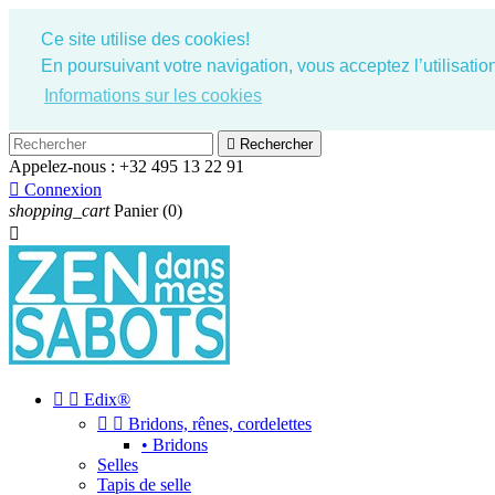
Ce site utilise des cookies!
En poursuivant votre navigation, vous acceptez l’utilisati
Informations sur les cookies

Rechercher
Appelez-nous :
+32 495 13 22 91

Connexion
shopping_cart
Panier
(0)



Edix®


Bridons, rênes, cordelettes
• Bridons
Selles
Tapis de selle